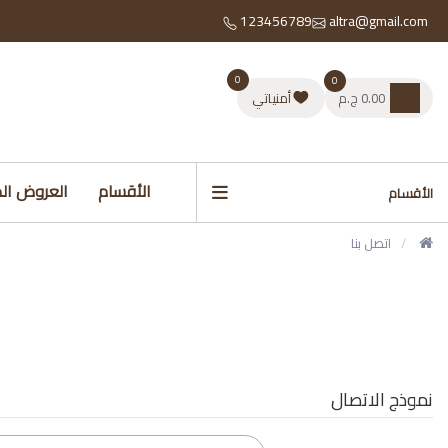
123456789
altra@gmail.com
0
0
0.00 ج.م
أمنياتي
الأقسام
العروض ال
الأقسام
اتصل بنا
نموذج الاتصال