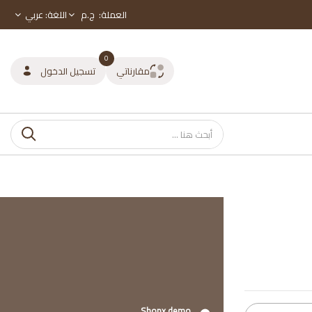
العملة
:
ج.م
اللغة:
عربي
0
مقارناتي
تسجيل الدخول
Shopx demo